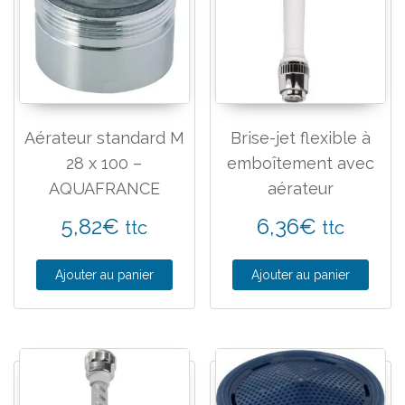
Aérateur standard M
Brise-jet flexible à
28 x 100 –
emboîtement avec
AQUAFRANCE
aérateur
5,82
€
6,36
€
ttc
ttc
Ajouter au panier
Ajouter au panier