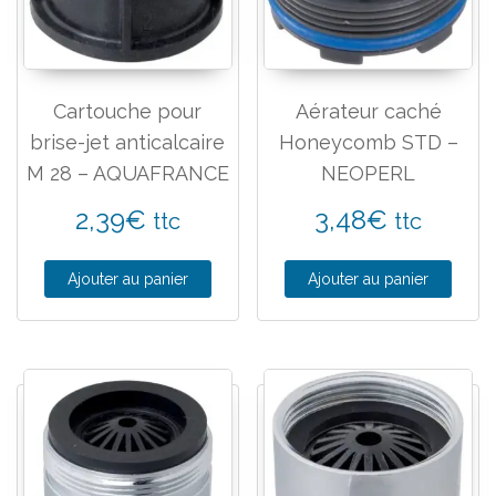
Cartouche pour
Aérateur caché
brise-jet anticalcaire
Honeycomb STD –
M 28 – AQUAFRANCE
NEOPERL
2,39
€
3,48
€
ttc
ttc
Ajouter au panier
Ajouter au panier