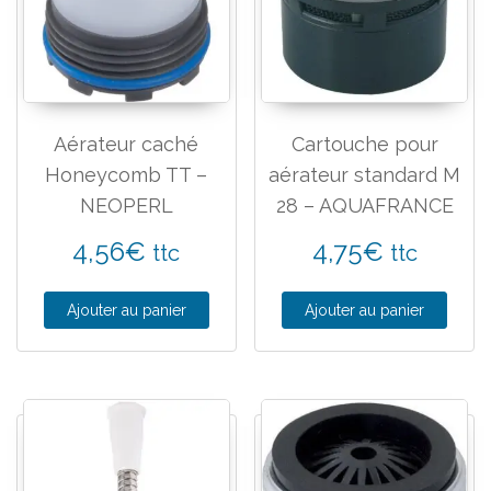
Aérateur caché
Cartouche pour
Honeycomb TT –
aérateur standard M
NEOPERL
28 – AQUAFRANCE
4,56
€
4,75
€
ttc
ttc
Ajouter au panier
Ajouter au panier