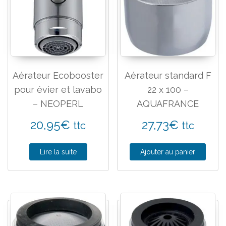
Aérateur Ecobooster
Aérateur standard F
pour évier et lavabo
22 x 100 –
– NEOPERL
AQUAFRANCE
20,95
€
27,73
€
ttc
ttc
Lire la suite
Ajouter au panier