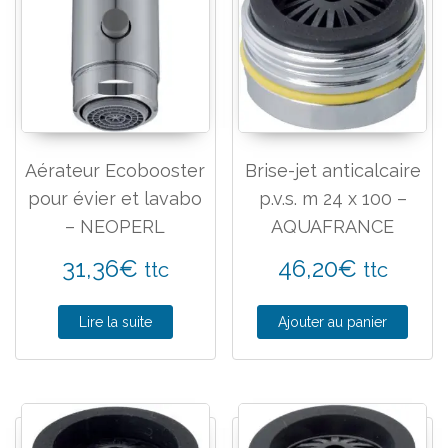
Aérateur Ecobooster
Brise-jet anticalcaire
pour évier et lavabo
p.v.s. m 24 x 100 –
– NEOPERL
AQUAFRANCE
31,36
€
46,20
€
ttc
ttc
Lire la suite
Ajouter au panier