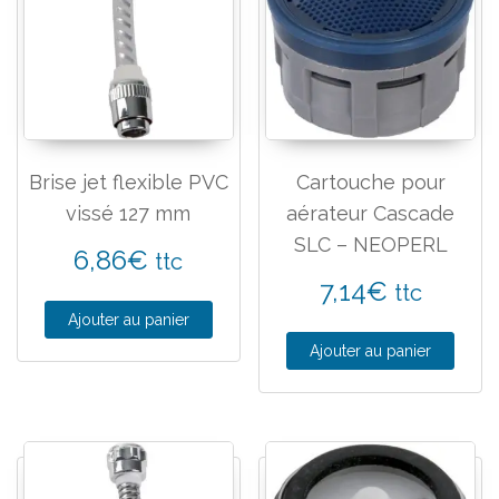
Brise jet flexible PVC
Cartouche pour
vissé 127 mm
aérateur Cascade
SLC – NEOPERL
6,86
€
ttc
7,14
€
ttc
Ajouter au panier
Ajouter au panier