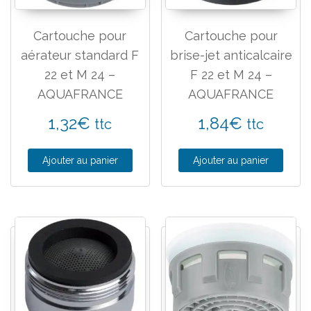
Cartouche pour
Cartouche pour
aérateur standard F
brise-jet anticalcaire
22 et M 24 –
F 22 et M 24 –
AQUAFRANCE
AQUAFRANCE
1,32
€
1,84
€
ttc
ttc
Ajouter au panier
Ajouter au panier