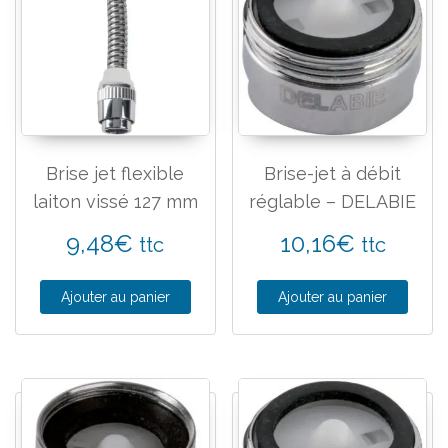
Brise jet flexible
Brise-jet à débit
laiton vissé 127 mm
réglable – DELABIE
9,48
€
10,16
€
ttc
ttc
Ajouter au panier
Ajouter au panier