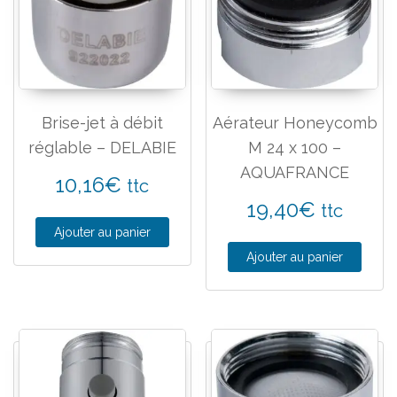
Brise-jet à débit
Aérateur Honeycomb
réglable – DELABIE
M 24 x 100 –
AQUAFRANCE
10,16
€
ttc
19,40
€
ttc
Ajouter au panier
Ajouter au panier