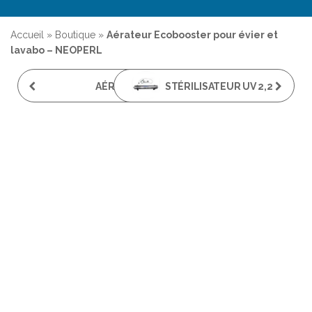
Accueil
»
Boutique
»
Aérateur Ecobooster pour évier et
lavabo – NEOPERL
AÉRATEUR
STÉRILISATEUR UV 2,2
ECOBOOSTER POUR
M³ PAR HEURE BIO-UV
ÉVIER ET LAVABO -
HOME-2
NEOPERL