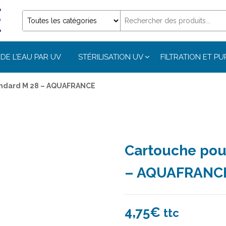
DE L’EAU PAR UV
STÉRILISATION UV
FILTRATION ET PU
andard M 28 – AQUAFRANCE
Cartouche pou
– AQUAFRANC
4,75
€
ttc