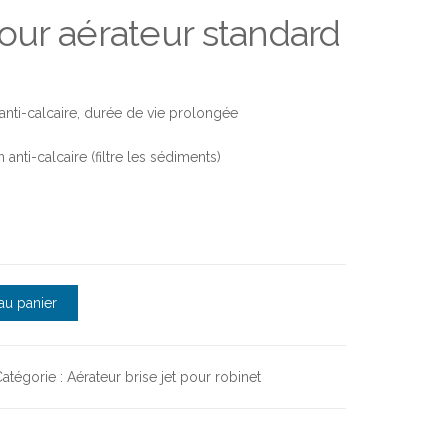
our aérateur standard
 : anti-calcaire, durée de vie prolongée
anti-calcaire (filtre les sédiments)
pour aérateur standard M 28 - AQUAFRANCE
au panier
atégorie :
Aérateur brise jet pour robinet