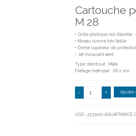
Cartouche p
M 28
• Grille plastique nid d’abeille
• Niveau sonore très faible
• Dôme supérieur de protection 
• Jet moussant aéré
Type d’embout : Mâle
Filetage métrique : 28 x 100
quantité de Cartouche 
-
+
Ajouter 
UGS :
223000-AQUAFRANCE
C