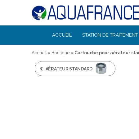
Désinfection
ACCUEIL
STATION DE TRAITEMENT 
Uv de l'eau |
Filtration et
Accueil
»
Boutique
»
Cartouche pour aérateur st
Potabilisation
AÉRATEUR STANDARD
M 28 X 100 -
AQUAFRANCE