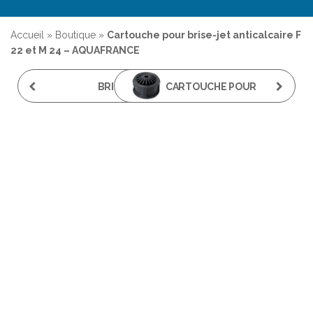
Accueil
»
Boutique
»
Cartouche pour brise-jet anticalcaire F
22 et M 24 – AQUAFRANCE
BRISE-JET
CARTOUCHE POUR
ANTICALCAIRE M 28 X
BRISE-JET
100 - AQUAFRANCE
ANTICALCAIRE M 28 -
AQUAFRANCE