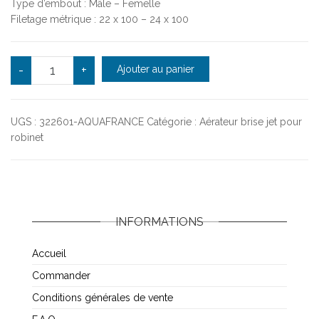
Type d’embout : Mâle – Femelle
Filetage métrique : 22 x 100 – 24 x 100
quantité de Cartouche pour brise-jet anticalcaire F 22 
-
+
Ajouter au panier
UGS :
322601-AQUAFRANCE
Catégorie :
Aérateur brise jet pour
robinet
INFORMATIONS
Accueil
Commander
Conditions générales de vente