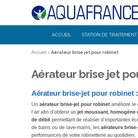
Désinfection
ACCUEIL
STATION DE TRAITEMENT 
Uv de l'eau |
Filtration et
Accueil
»
Aérateur brise jet pour robinet
Potabilisation
Aérateur brise jet po
Aérateur brise-jet pour robine
Un
aérateur brise-jet pour robinet
améliore le c
l’air afin d’obtenir un
jet moussant, homogène e
de débit
permettant de réaliser d’importantes éc
de bains ou de lave-mains, les
aérateurs brise
performances de votre robinetterie au quotidien.