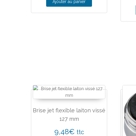
Ajouter au panier
Brise jet flexible laiton vissé
127 mm
9,48
€
ttc