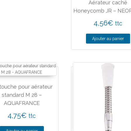
Aérateur caché
Honeycomb JR – NEO
4,56
€
ttc
Ajouter au panier
touche pour aérateur
standard M 28 –
AQUAFRANCE
4,75
€
ttc