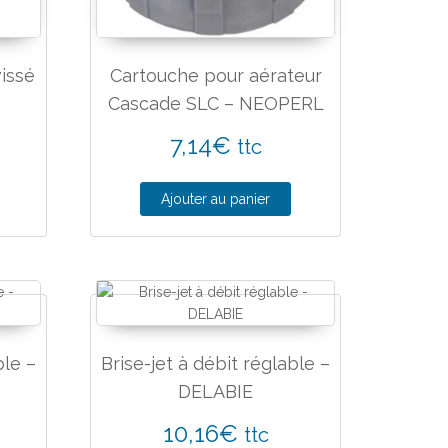
vissé
Cartouche pour aérateur
Cascade SLC – NEOPERL
7,14
€
ttc
Ajouter au panier
ble –
Brise-jet à débit réglable –
DELABIE
10,16
€
ttc