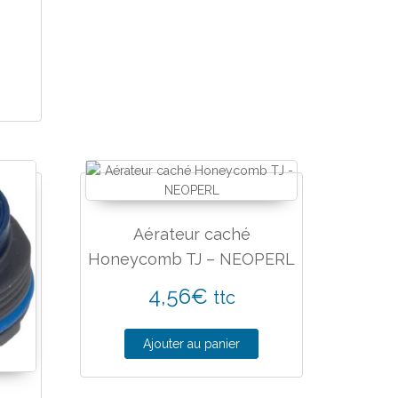
Aérateur caché
Honeycomb TJ – NEOPERL
4,56
€
ttc
Ajouter au panier