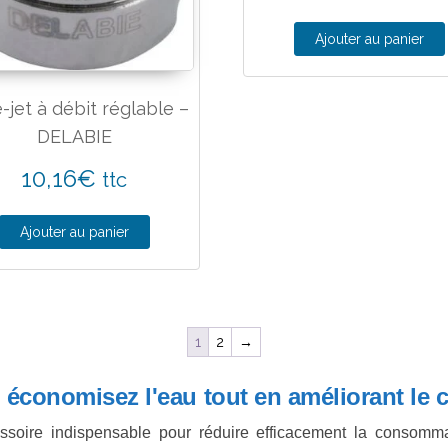
Ajouter au panier
e-jet à débit réglable –
DELABIE
10,16
€
ttc
Ajouter au panier
1
2
→
: économisez l'eau tout en améliorant le c
soire indispensable pour réduire efficacement la consommat