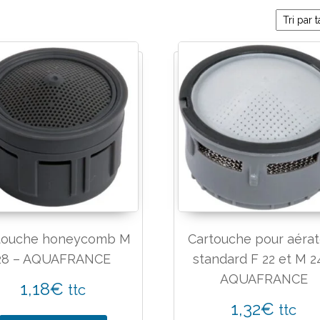
touche honeycomb M
Cartouche pour aérat
28 – AQUAFRANCE
standard F 22 et M 2
AQUAFRANCE
1,18
€
ttc
1,32
€
ttc