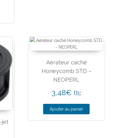
Aérateur caché
Honeycomb STD –
NEOPERL
3,48
€
ttc
Ajouter au panier
-jet
–