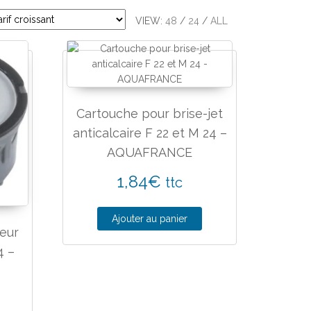
VIEW:
48
/
24
/
ALL
Cartouche pour brise-jet
anticalcaire F 22 et M 24 –
AQUAFRANCE
1,84
€
ttc
Ajouter au panier
eur
4 –