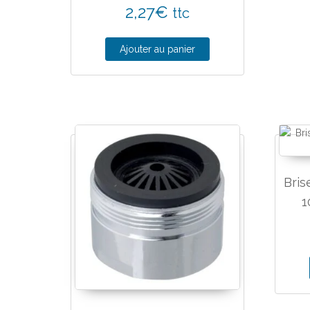
2,27
€
ttc
Ajouter au panier
Bris
1