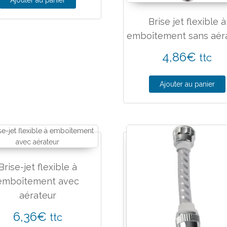
Ajouter au panier
Brise jet flexible à
emboîtement sans aér
4,86
€
ttc
Ajouter au panier
Brise-jet flexible à
emboîtement avec
aérateur
6,36
€
ttc