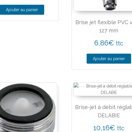
Ajouter au panier
Brise jet flexible PVC 
127 mm
6,86
€
ttc
Ajouter au panier
Brise-jet à débit régla
DELABIE
10,16
€
ttc