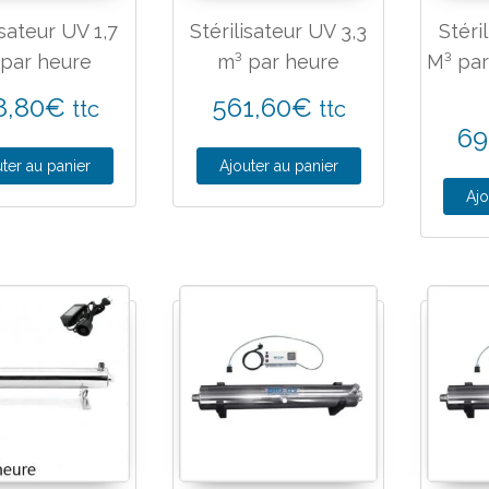
isateur UV 1,7
Stérilisateur UV 3,3
Stéri
 par heure
m³ par heure
M³ pa
8,80
€
561,60
€
ttc
ttc
69
ter au panier
Ajouter au panier
Ajo