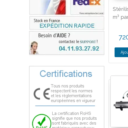
Stéril
m³ pa
72
Ajou