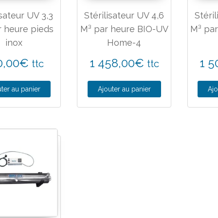
isateur UV 3,3
Stérilisateur UV 4,6
Stéri
r heure pieds
M³ par heure BIO-UV
M³ pa
inox
Home-4
0,00
€
1 458,00
€
1 5
ttc
ttc
ter au panier
Ajouter au panier
Ajo