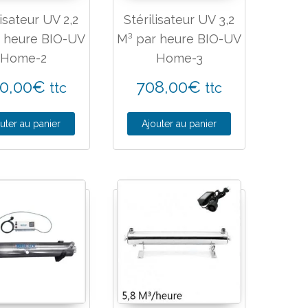
lisateur UV 2,2
Stérilisateur UV 3,2
r heure BIO-UV
M³ par heure BIO-UV
Home-2
Home-3
0,00
€
708,00
€
ttc
ttc
uter au panier
Ajouter au panier