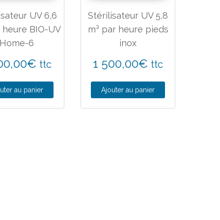
lisateur UV 6,6
Stérilisateur UV 5,8
r heure BIO-UV
m³ par heure pieds
Home-6
inox
00,00
€
1 500,00
€
ttc
ttc
uter au panier
Ajouter au panier