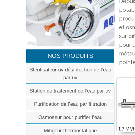
Depuis
potab
produi
et osm
sur di
pour u
métaux
NOS PRODUITS
pointe
Stérilisateur uv désinfection de l’eau
par uv
Station de traitement de l’eau par uv
Purification de l’eau par filtration
Osmoseur pour purifier l’eau
Mitigeur thermostatique