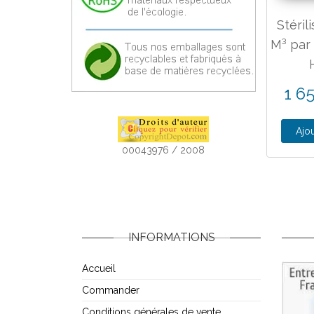
Stéril
M³ par
1 6
Ajou
00043976 / 2008
INFORMATIONS
Accueil
Commander
Conditions générales de vente