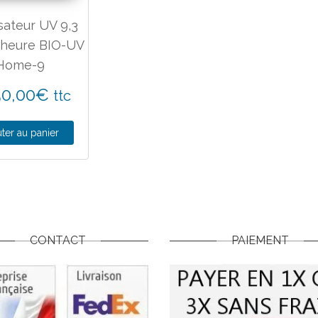
isateur UV 9,3
 heure BIO-UV
Home-9
50,00
€
ttc
ter au panier
CONTACT
PAIEMENT