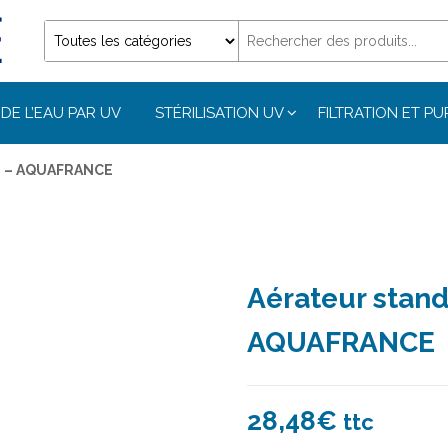
DE L’EAU PAR UV
STÉRILISATION UV
FILTRATION ET PU
00 – AQUAFRANCE
Aérateur stand
AQUAFRANCE
28,48
€
ttc