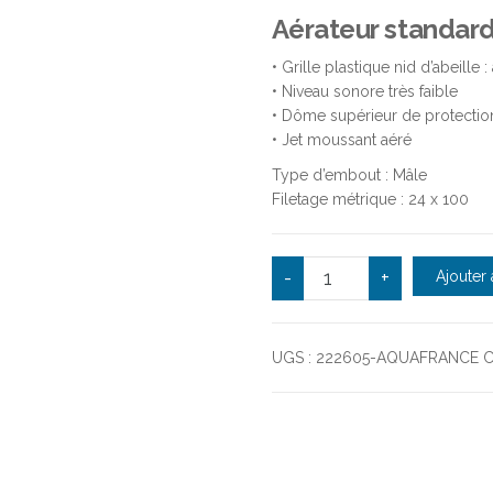
Aérateur standard
• Grille plastique nid d’abeille
• Niveau sonore très faible
• Dôme supérieur de protection 
• Jet moussant aéré
Type d’embout : Mâle
Filetage métrique : 24 x 100
quantité de Aérateur s
-
+
Ajouter 
UGS :
222605-AQUAFRANCE
C