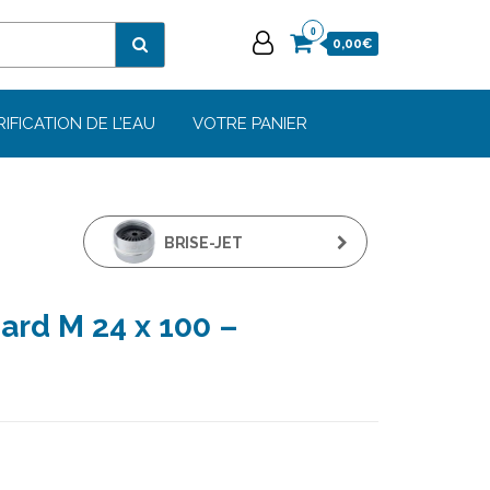
0
0,00€
RIFICATION DE L’EAU
VOTRE PANIER
BRISE-JET
ANTICALCAIRE PVS F
ard M 24 x 100 –
22 X 100 -
AQUAFRANCE