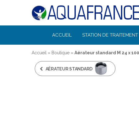
Désinfection
ACCUEIL
STATION DE TRAITEMENT 
Uv de l'eau |
Filtration et
Accueil
»
Boutique
»
Aérateur standard M 24 x 1
Potabilisation
AÉRATEUR STANDARD
F 22 X 100 -
AQUAFRANCE