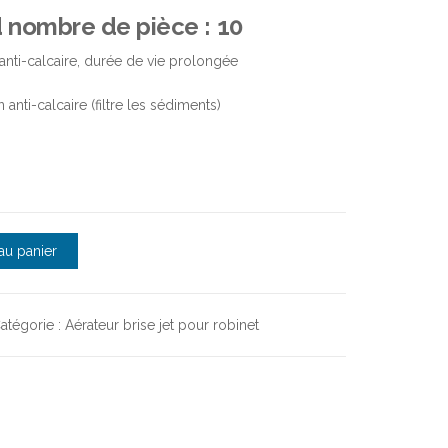
 nombre de pièce : 10
 : anti-calcaire, durée de vie prolongée
anti-calcaire (filtre les sédiments)
tandard M 24 x 100 - AQUAFRANCE
au panier
atégorie :
Aérateur brise jet pour robinet