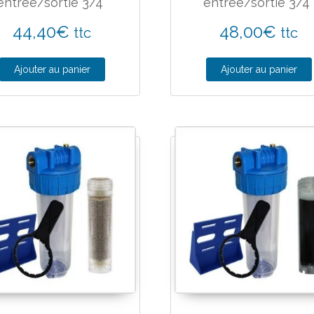
entrée/sortie 3/4″
entrée/sortie 3/4
44,40
€
48,00
€
ttc
ttc
Ajouter au panier
Ajouter au panier