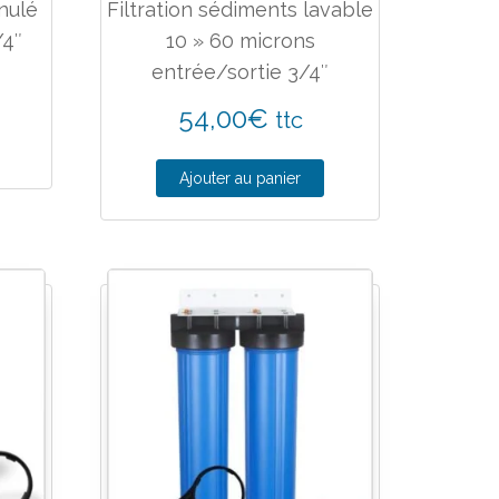
nulé
Filtration sédiments lavable
/4″
10 » 60 microns
entrée/sortie 3/4″
54,00
€
ttc
Ajouter au panier