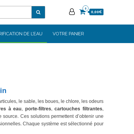
0
0,00€
RIFICATION DE L’EAU
VOTRE PANIER
oin
ticules, le sable, les boues, le chlore, les odeurs
tres à eau
,
porte-filtres
,
cartouches filtrantes
,
de source. Ces solutions permettent d’obtenir une
ssionnelles. Chaque système est sélectionné pour