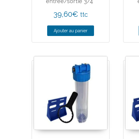
entree/sortie 3/4″
39,60
€
ttc
Ajouter au panier