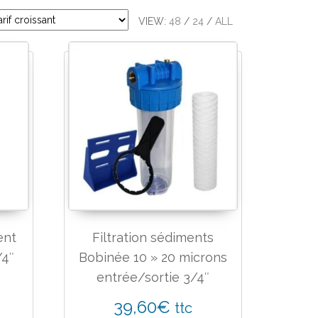
VIEW:
48
/
24
/
ALL
ent
Filtration sédiments
/4″
Bobinée 10 » 20 microns
entrée/sortie 3/4″
39,60
€
ttc