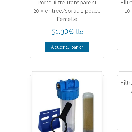
Porte-filtre transparent
Filt
20 » entrée/sortie 1 pouce
10
Femelle
51,30
€
ttc
Ajouter au panier
Filtr