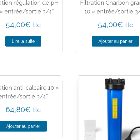
ration régulation de pH
Filtration Charbon gra
 » entrée/sortie 3/4″
10 » entrée/sortie 3
54,00
€
54,00
€
ttc
ttc
Lire la suite
Ajouter au panier
ation anti-calcaire 10 »
entrée/sortie 3/4″
64,80
€
ttc
Ajouter au panier