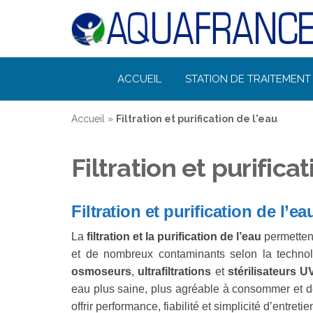
Désinfection
ACCUEIL
STATION DE TRAITEMENT 
Uv de l'eau |
Filtration et
Accueil
»
Filtration et purification de l'eau
Potabilisation
Filtration et purifica
Filtration et purification de l’
La
filtration et la purification de l’eau
permettent
et de nombreux contaminants selon la techno
osmoseurs
,
ultrafiltrations
et
stérilisateurs U
eau plus saine, plus agréable à consommer et de
offrir performance, fiabilité et simplicité d’entretie