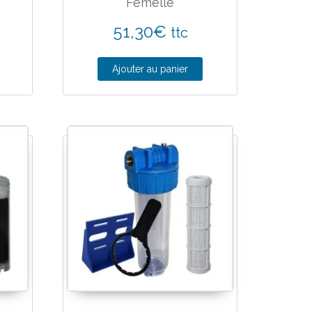
″
Femelle
51,30
€
ttc
Ajouter au panier