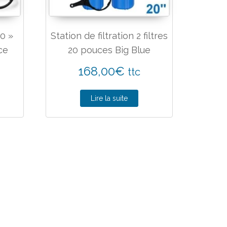
20 »
Station de filtration 2 filtres
ce
20 pouces Big Blue
168,00
€
ttc
Lire la suite