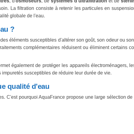
ltres
, d'
osmoseurs
, de
systèmes d'ultrafiltration
et de
stéri
. La filtration consiste à retenir les particules en suspension 
lité globale de l'eau.
eau ?
 des éléments susceptibles d'altérer son goût, son odeur ou son 
es traitements complémentaires réduisent ou éliminent certains 
rmet également de protéger les appareils électroménagers, les
s impuretés susceptibles de réduire leur durée de vie.
e qualité d'eau
s. C'est pourquoi AquaFrance propose une large sélection de s