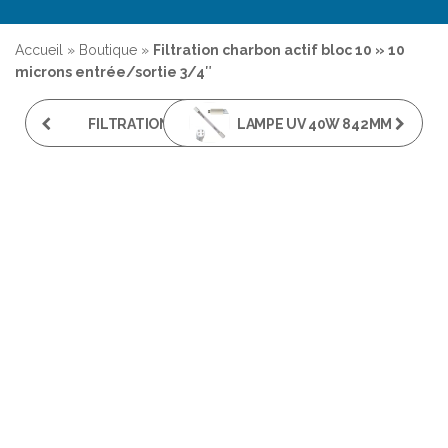
Accueil
»
Boutique
»
Filtration charbon actif bloc 10 » 10
microns entrée/sortie 3/4″
FILTRATION ANTI-
LAMPE UV 40W 842MM
CALCAIRE 10''
ENTRÉE/SORTIE 3/4"