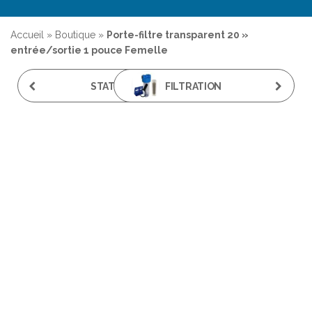
Accueil
»
Boutique
»
Porte-filtre transparent 20 »
entrée/sortie 1 pouce Femelle
STATION DE
FILTRATION
DÉSINFECTION UV 3
RÉGULATION DE PH
FILTRES BIO-UV HOME-
10'' ENTRÉE/SORTIE
3 20 POUCES 3,2
3/4"
M³/HEURE