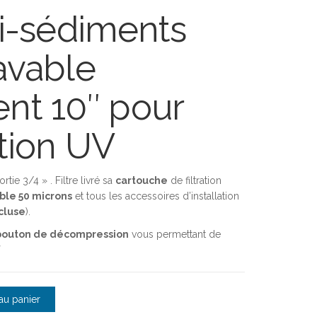
ti-sédiments
lavable
ent 10″ pour
ation UV
tie 3/4 » . Filtre livré sa
cartouche
de filtration
ble 50 microns
et tous les accessoires d’installation
ncluse
).
bouton de décompression
vous permettant de
édiments Plissée 10'' 50 microns entrée/sortie 3/4"
au panier