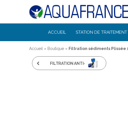
Désinfection
ACCUEIL
STATION DE TRAITEMENT 
Uv de l'eau |
Filtration et
Accueil
»
Boutique
»
Filtration sédiments Plissée
Potabilisation
FILTRATION ANTI-
CALCAIRE 10''
ENTRÉE/SORTIE 3/4"