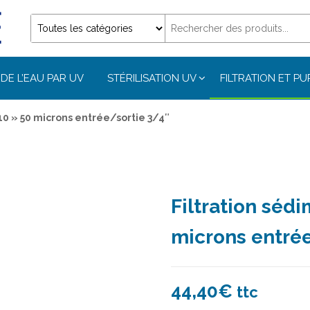
DE L’EAU PAR UV
STÉRILISATION UV
FILTRATION ET PU
 10 » 50 microns entrée/sortie 3/4″
Filtration sédi
microns entrée
44,40
€
ttc