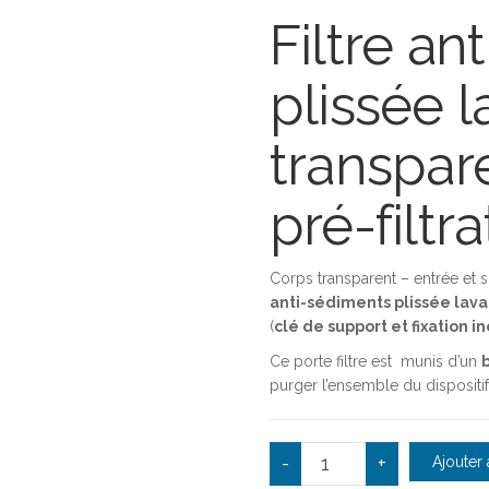
Filtre an
plissée 
transpar
pré-filtr
Corps transparent – entrée et sor
anti-sédiments plissée lava
(
clé de support et fixation i
Ce porte filtre est munis d’un
purger l’ensemble du dispositif
quantité de Filtration s
-
+
Ajouter 