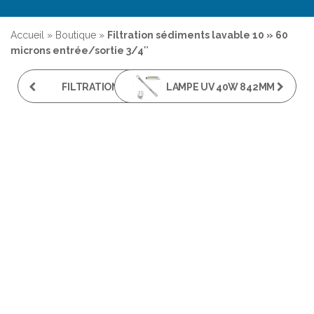
Accueil
»
Boutique
»
Filtration sédiments lavable 10 » 60
microns entrée/sortie 3/4″
FILTRATION ANTI-
LAMPE UV 40W 842MM
CALCAIRE 10''
ENTRÉE/SORTIE 3/4"