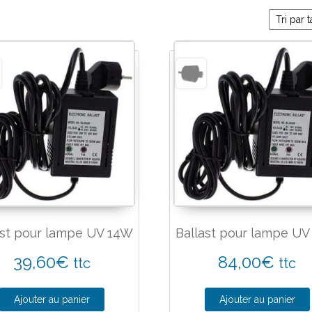
ast pour lampe UV 14W
Ballast pour lampe U
39,60
€
84,00
€
ttc
ttc
Ajouter au panier
Ajouter au panier