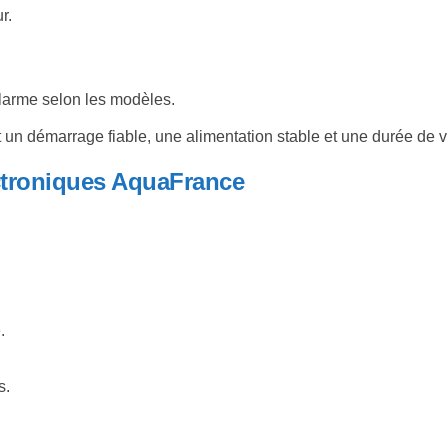
r.
larme selon les modèles.
it un démarrage fiable, une alimentation stable et une durée de 
ectroniques AquaFrance
.
s.