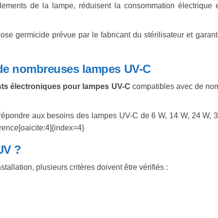
ntillements de la lampe, réduisent la consommation électriqu
 dose germicide prévue par le fabricant du stérilisateur et gara
 de nombreuses lampes UV-C
sts électroniques pour lampes UV-C
compatibles avec de nombr
e répondre aux besoins des lampes UV-C de 6 W, 14 W, 24 W, 
rence[oaicite:4]{index=4}
UV ?
allation, plusieurs critères doivent être vérifiés :