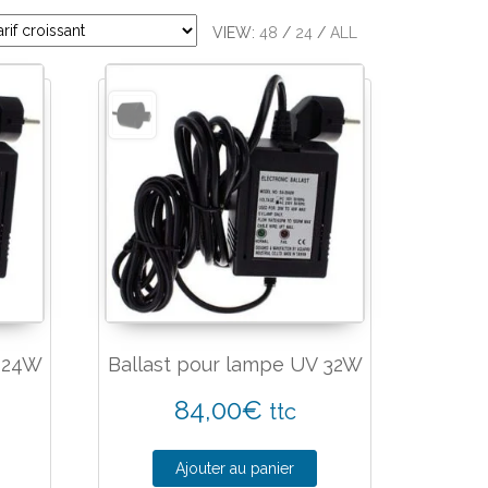
VIEW:
48
/
24
/
ALL
V 24W
Ballast pour lampe UV 32W
84,00
€
ttc
Ajouter au panier