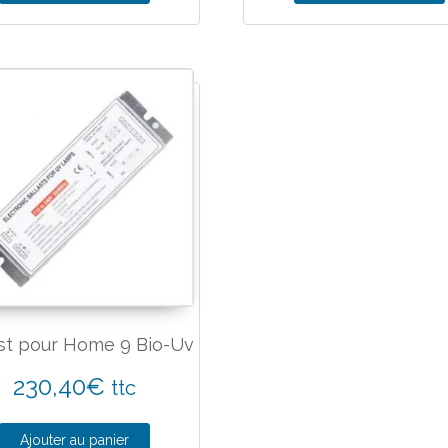
ast pour Home 9 Bio-Uv
230,40
€
ttc
Ajouter au panier