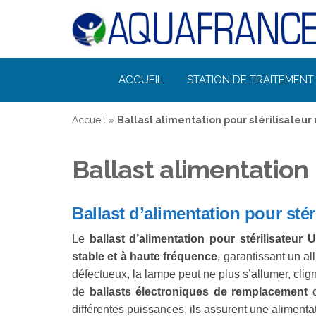
Désinfection
ACCUEIL
STATION DE TRAITEMENT 
Uv de l'eau |
Filtration et
Accueil
»
Ballast alimentation pour stérilisateur 
Potabilisation
Ballast alimentation 
Ballast d’alimentation pour stér
Le
ballast d’alimentation pour stérilisateur 
stable et à haute fréquence
, garantissant un a
défectueux, la lampe peut ne plus s’allumer, cli
de
ballasts électroniques de remplacement
c
différentes puissances, ils assurent une alimentat