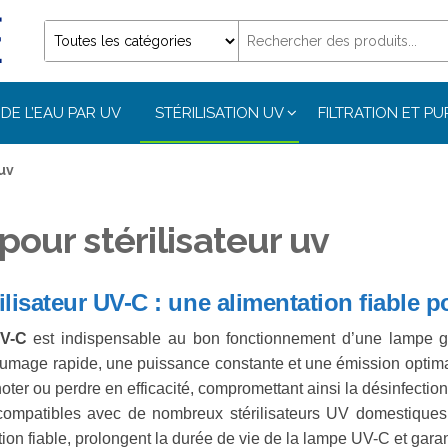
DE L’EAU PAR UV
STÉRILISATION UV
FILTRATION ET PU
uv
pour stérilisateur uv
ilisateur UV-C : une alimentation fiable 
UV-C
est indispensable au bon fonctionnement d’une lampe ge
llumage rapide, une puissance constante et une émission opti
gnoter ou perdre en efficacité, compromettant ainsi la désinfec
ompatibles avec de nombreux stérilisateurs UV domestiques, p
ion fiable, prolongent la durée de vie de la lampe UV-C et garan