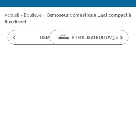
Accueil
»
Boutique
»
Osmoseur domestique Laat compact à
flux direct
OSMOSEUR
STÉRILISATEUR UV 3,2
DOMESTIQUE PROLINE
M³ PAR HEURE BIO-UV
CLASSIQUE
HOME-3