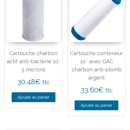
Cartouche charbon
Cartouche conteneur
actif anti-bactérie 10″
10″ avec GAC
5 microns
charbon anti-plomb
argent
30,48
€
ttc
33,60
€
ttc
Ajouter au panier
Ajouter au panier