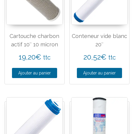
Cartouche charbon
Conteneur vide blanc
actif 10″ 10 micron
20″
19,20
€
20,52
€
ttc
ttc
Ajouter au panier
Ajouter au panier