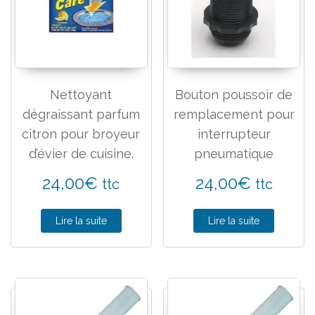
Nettoyant
Bouton poussoir de
dégraissant parfum
remplacement pour
citron pour broyeur
interrupteur
d’évier de cuisine.
pneumatique
24,00
€
24,00
€
ttc
ttc
Lire la suite
Lire la suite