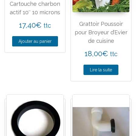
Cartouche charbon
actif 10″ 10 microns
Grattoir Poussoir
17,40
€
ttc
pour Broyeur d’Evier
de cuisine
Ajouter au panier
18,00
€
ttc
Lire la suite