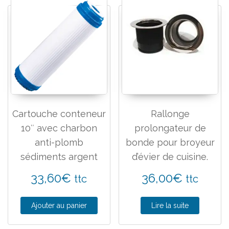
Cartouche conteneur
Rallonge
10″ avec charbon
prolongateur de
anti-plomb
bonde pour broyeur
sédiments argent
d’évier de cuisine.
33,60
€
36,00
€
ttc
ttc
Ajouter au panier
Lire la suite