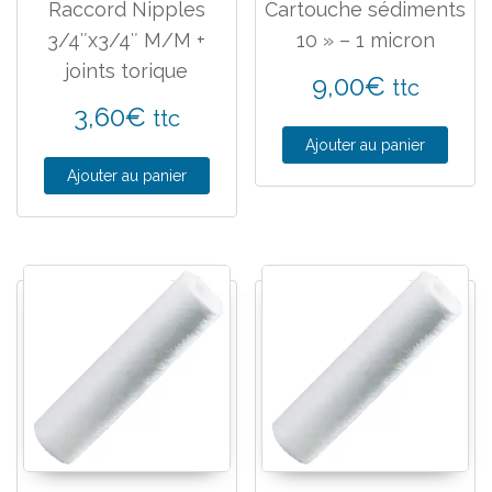
Raccord Nipples
Cartouche sédiments
3/4″x3/4″ M/M +
10 » – 1 micron
joints torique
9,00
€
ttc
3,60
€
ttc
Ajouter au panier
Ajouter au panier