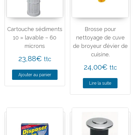
Cartouche sédiments
Brosse pour
10 » lavable – 60
nettoyage de cuve
microns
de broyeur d’évier de
cuisine.
23,88
€
ttc
24,00
€
ttc
Ajouter au panier
Lire la suite