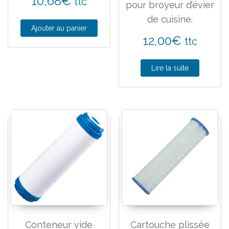
10,68
€
ttc
pour broyeur d’évier
de cuisine.
Ajouter au panier
12,00
€
ttc
Lire la suite
Conteneur vide
Cartouche plissée