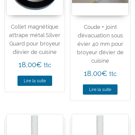
Collet magnétique
Coude + joint
attrape métal Silver
d’évacuation sous
Guard pour broyeur
évier 40 mm pour
d’évier de cuisine
broyeur d’évier de
cuisine
18,00
€
ttc
18,00
€
ttc
Lire la suite
Lire la suite