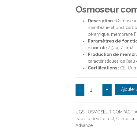
Osmoseur com
Description :
Osmoseur 5
membrane et post carbone)
céramique, membrane FIL
Paramètres de foncti
maximale 2,5 kg / cm2.
Production de membr
caractéristiques de l’eau 
Certifications :
CE, Com
quantité de Osmoseur Ad
-
+
Ajouter 
UGS :
OSMOSEUR COMPACT 
travail à débit direct
,
Osmoseur
Advance