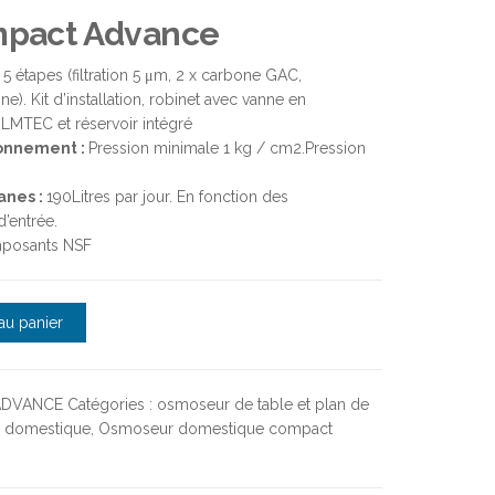
pact Advance
 étapes (filtration 5 μm, 2 x carbone GAC,
. Kit d’installation, robinet avec vanne en
MTEC et réservoir intégré
onnement :
Pression minimale 1 kg / cm2.Pression
anes :
190Litres par jour. En fonction des
d’entrée.
posants NSF
vance compact 190 litres par jour
au panier
ADVANCE
Catégories :
osmoseur de table et plan de
 domestique
,
Osmoseur domestique compact