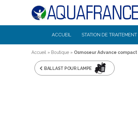
Désinfection
ACCUEIL
STATION DE TRAITEMENT 
Uv de l'eau |
Filtration et
Accueil
»
Boutique
»
Osmoseur Advance compact 19
Potabilisation
BALLAST POUR LAMPE
UV 32W