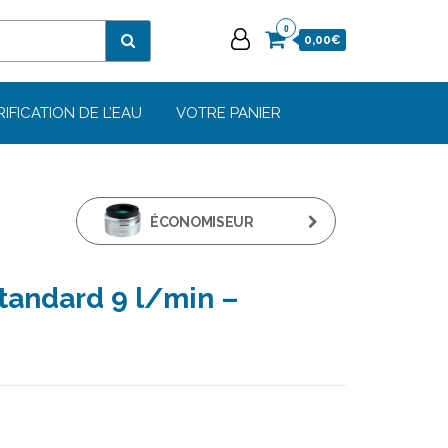
0
0,00€
RIFICATION DE L’EAU
VOTRE PANIER
ÉCONOMISEUR
STANDARD 9 L/MIN -
tandard 9 l/min –
NEOPERL X10