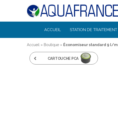
Désinfection
ACCUEIL
STATION DE TRAITEMENT 
Uv de l'eau |
Filtration et
Accueil
»
Boutique
»
Économiseur standard 9 l/m
Potabilisation
CARTOUCHE PCA
SPRAY 3 L/MN-
NEOPERL X10