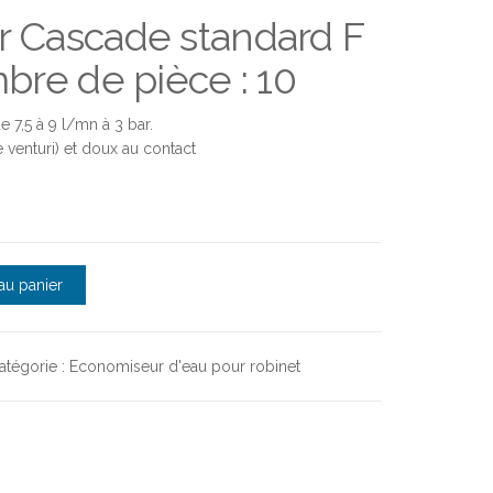
 Cascade standard F
bre de pièce : 10
 7,5 à 9 l/mn à 3 bar.
e venturi) et doux au contact
r standard 9 l/min - NEOPERL X10
au panier
atégorie :
Economiseur d'eau pour robinet