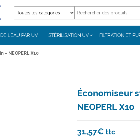
DE L’EAU PAR UV
STÉRILISATION UV
FILTRATION ET PU
in – NEOPERL X10
Économiseur s
NEOPERL X10
31,57
€
ttc