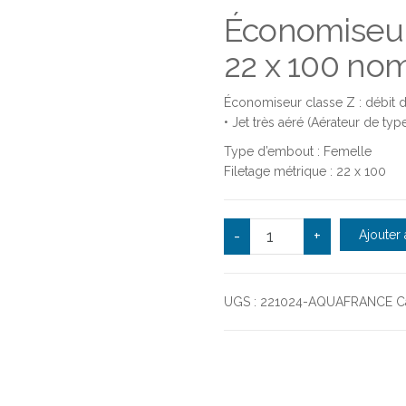
Économiseur
22 x 100 nom
Économiseur classe Z : débit de
• Jet très aéré (Aérateur de typ
Type d’embout : Femelle
Filetage métrique : 22 x 100
quantité de Économiseu
-
+
Ajouter 
UGS :
221024-AQUAFRANCE
C