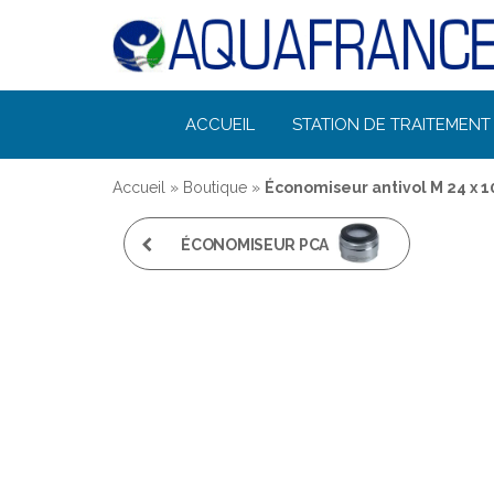
Désinfection
ACCUEIL
STATION DE TRAITEMENT 
Uv de l'eau |
Filtration et
Accueil
»
Boutique
»
Économiseur antivol M 24 x 1
Potabilisation
ÉCONOMISEUR PCA
CASCADE 8L/MIN -
NEOPERL X10