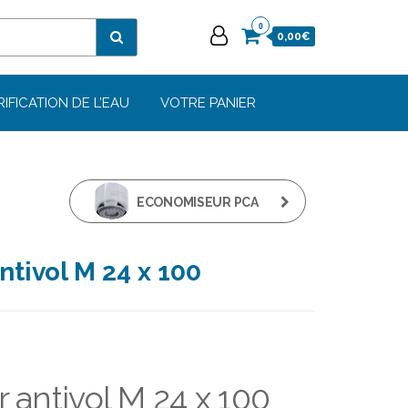
0
0,00€
RIFICATION DE L’EAU
VOTRE PANIER
ECONOMISEUR PCA
SPRAY 1,7L/MIN -
tivol M 24 x 100
NEOPERL X10
antivol M 24 x 100