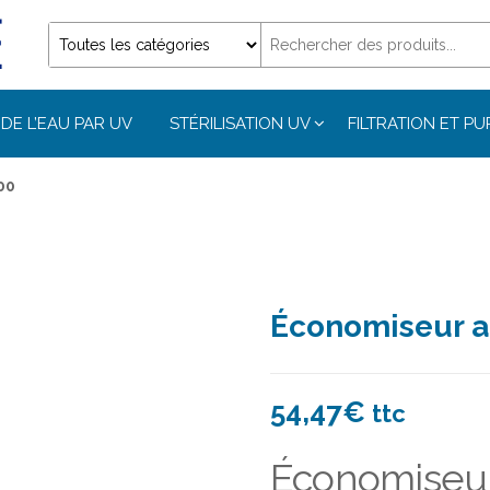
DE L’EAU PAR UV
STÉRILISATION UV
FILTRATION ET PU
00
Économiseur an
54,47
€
ttc
Économiseur 