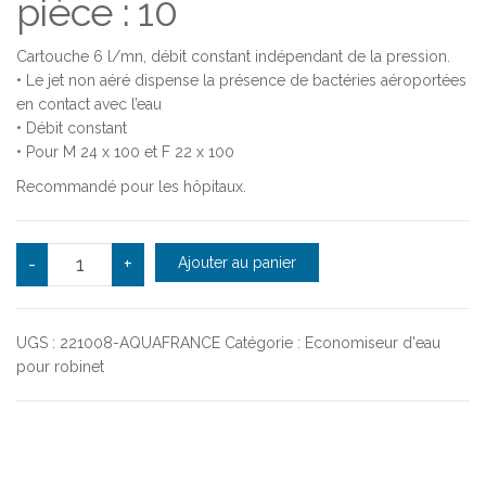
pièce : 10
Cartouche 6 l/mn, débit constant indépendant de la pression.
• Le jet non aéré dispense la présence de bactéries aéroportées
en contact avec l’eau
• Débit constant
• Pour M 24 x 100 et F 22 x 100
Recommandé pour les hôpitaux.
quantité de Cartouche pca care 6 l/mn - NEOPERL X10
-
+
Ajouter au panier
UGS :
221008-AQUAFRANCE
Catégorie :
Economiseur d'eau
pour robinet