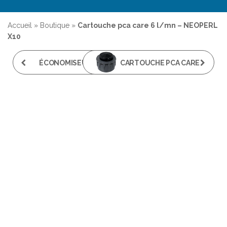
Accueil
»
Boutique
»
Cartouche pca care 6 l/mn – NEOPERL
X10
ÉCONOMISEUR PCA
CARTOUCHE PCA CARE
CASCADE 8L/MIN -
8 L/MN - NEOPERL X10
NEOPERL X10